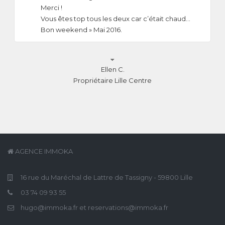
Merci !
Vous êtes top tous les deux car c’était chaud…
Bon weekend » Mai 2016.

Ellen C.
Propriétaire Lille Centre
AGENCE IMMOKA
16 rue du Maréchal de Lattre de Tassigny - 59800 Lille
03 74 09 93 55
hugo@immoka.fr et reservations@immoka.fr